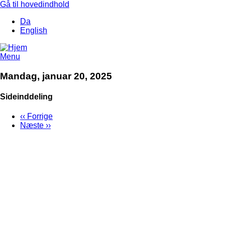
Gå til hovedindhold
Da
English
Menu
Mandag, januar 20, 2025
Sideinddeling
‹‹
Forrige
Næste
››