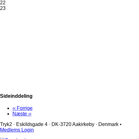
22
23
Sideinddeling
‹‹
Forrige
Næste
››
Tryk2 · Eskildsgade 4 ­· DK-3720 Aakirkeby · Denmark •
Medlems Login