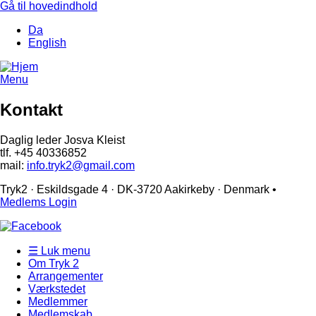
Gå til hovedindhold
Da
English
Menu
Kontakt
Daglig leder Josva Kleist
tlf. +45 40336852
mail:
info.tryk2@gmail.com
Tryk2 · Eskildsgade 4 ­· DK-3720 Aakirkeby · Denmark •
Medlems Login
☰ Luk menu
Om Tryk 2
Arrangementer
Værkstedet
Medlemmer
Medlemskab