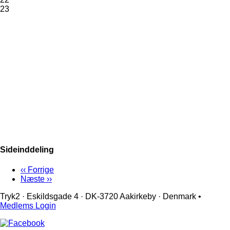
23
Sideinddeling
‹‹
Forrige
Næste
››
Tryk2 · Eskildsgade 4 ­· DK-3720 Aakirkeby · Denmark •
Medlems Login