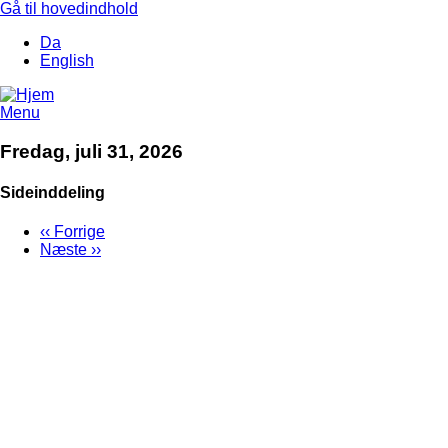
Gå til hovedindhold
Da
English
Menu
Fredag, juli 31, 2026
Sideinddeling
‹‹
Forrige
Næste
››