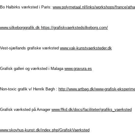
Bo Halbirks værksted i Paris:
www.polymetaal.nl/links/workshops/france/athal
www.silkeborggrafik.dk
https://grafiskvaerkstedsilkeborg.com/
Vest-sjællands grafiske værksted
www.vak-kunstvaerksteder.dk
Grafisk galleri og værksted i Malaga
www.gravura.es
Non-toxic grafik v/ Henrik Bøgh :
http://www.artbag.dk/www-grafisk-eksperim
Grafisk værksted på Amager
www.ffkd.dk/docs/faciliteter/grafiks_vaerksted
www.skovhus-kunst.dk/index.php/GrafiskVaerksted