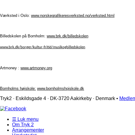
Værksted i Oslo:
www.norskegrafikeresverksted.no/verksted.html
Billedskolen på Bornholm:
www.brk.dk/billedskolen
www.brk.dk/borger/kultur-fritid/musikogbilledskolen
Artmoney :
www.artmoney.org
Bornholms højskole:
www.bornholmshojskole.dk
Tryk2 · Eskildsgade 4 ­· DK-3720 Aakirkeby · Denmark •
Medlem
☰ Luk menu
Om Tryk 2
Arrangementer