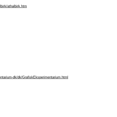
birk/athalbirk.htm
entarium-dk/dk/GrafiskEksperimentarium.html