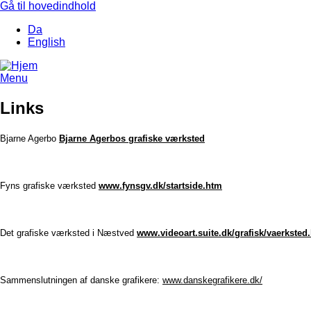
Gå til hovedindhold
Da
English
Menu
Links
Bjarne Agerbo
Bjarne Agerbos grafiske værksted
Fyns grafisk
e værksted
www.fynsgv.dk/startside.htm
Det grafiske værksted i Næstved
www.videoart.suite.dk/grafisk/vaerksted
Sammenslutningen af danske grafikere:
www.danskegrafikere.dk/