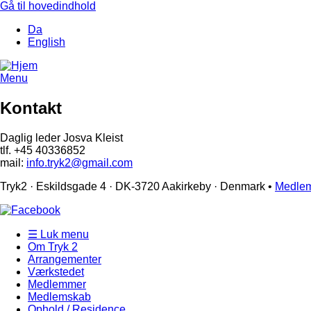
Gå til hovedindhold
Da
English
Menu
Kontakt
Daglig leder Josva Kleist
tlf. +45 40336852
mail:
info.tryk2@gmail.com
Tryk2 · Eskildsgade 4 ­· DK-3720 Aakirkeby · Denmark •
Medlem
☰ Luk menu
Om Tryk 2
Arrangementer
Værkstedet
Medlemmer
Medlemskab
Ophold / Residence