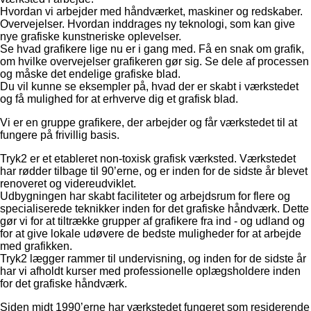
Hvordan vi arbejder med håndværket, maskiner og redskaber.
Overvejelser. Hvordan inddrages ny teknologi, som kan give
nye grafiske kunstneriske oplevelser.
Se hvad grafikere lige nu er i gang med. Få en snak om grafik,
om hvilke overvejelser grafikeren gør sig. Se dele af processen
og måske det endelige grafiske blad.
Du vil kunne se eksempler på, hvad der er skabt i værkstedet
og få mulighed for at erhverve dig et grafisk blad.
Vi er en gruppe grafikere, der arbejder og får værkstedet til at
fungere på frivillig basis.
Tryk2 er et etableret non-toxisk grafisk værksted. Værkstedet
har rødder tilbage til 90’erne, og er inden for de sidste år blevet
renoveret og videreudviklet.
Udbygningen har skabt faciliteter og arbejdsrum for flere og
specialiserede teknikker inden for det grafiske håndværk. Dette
gør vi for at tiltrække grupper af grafikere fra ind - og udland og
for at give lokale udøvere de bedste muligheder for at arbejde
med grafikken.
Tryk2 lægger rammer til undervisning, og inden for de sidste år
har vi afholdt kurser med professionelle oplægsholdere inden
for det grafiske håndværk.
Siden midt 1990’erne har værkstedet fungeret som residerende