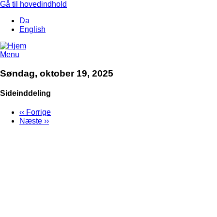
Gå til hovedindhold
Da
English
Menu
Søndag, oktober 19, 2025
Sideinddeling
‹‹
Forrige
Næste
››