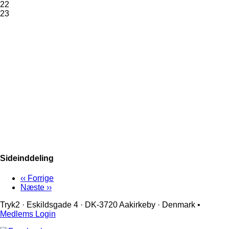
22
23
Sideinddeling
‹‹
Forrige
Næste
››
Tryk2 · Eskildsgade 4 ­· DK-3720 Aakirkeby · Denmark •
Medlems Login