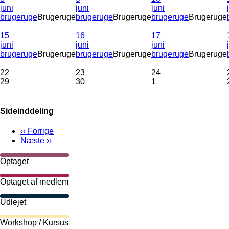
juni
juni
juni
brugeruge
Brugeruge
brugeruge
Brugeruge
brugeruge
Brugeruge
15
16
17
juni
juni
juni
brugeruge
Brugeruge
brugeruge
Brugeruge
brugeruge
Brugeruge
22
23
24
29
30
1
Sideinddeling
‹‹
Forrige
Næste
››
Optaget
Optaget af medlem
Udlejet
Workshop / Kursus