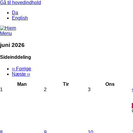
Gå til hovedindhold
Da
English
Menu
juni 2026
Sideinddeling
‹‹
Forrige
Næste
››
Man
Tir
Ons
1
2
3
8
9
10