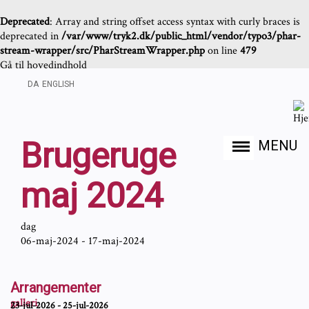
Deprecated
: Array and string offset access syntax with curly braces is
deprecated in
/var/www/tryk2.dk/public_html/vendor/typo3/phar-
stream-wrapper/src/PharStreamWrapper.php
on line
479
Gå til hovedindhold
DA
ENGLISH
Brugeruge
MENU
maj 2024
dag
06-maj-2024 - 17-maj-2024
Arrangementer
galleri
23-jul-2026 - 25-jul-2026